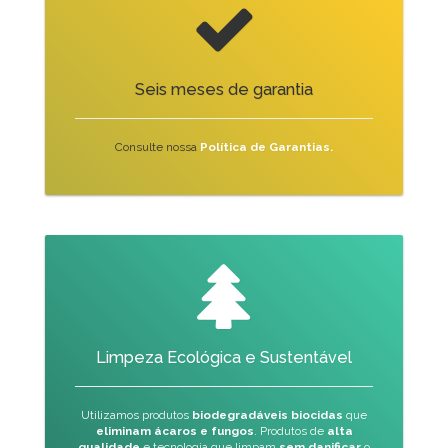
Seis meses de garantia
Consulte nossa
Política de Garantias.
Limpeza Ecológica e Sustentável
Utilizamos produtos
biodegradáveis biocidas
que
eliminam ácaros e fungos
. Produtos de
alta
qualidade
e tecnologia que limpam
sem
danificar
o