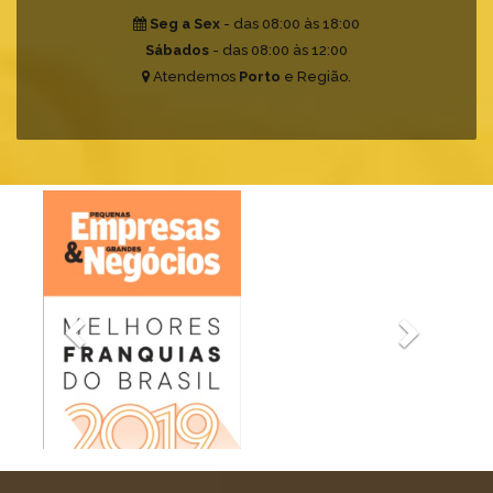
Seg a Sex
- das 08:00 às 18:00
Sábados
- das 08:00 às 12:00
Atendemos
Porto
e Região.
Previous
Next